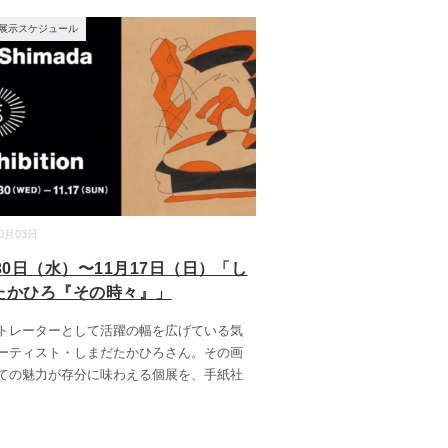
展示スケジュール
10月03日
30日（水）〜11月17日（日）「し
たかひろ『その時々』」
トレーターとして活躍の幅を広げている気
ーティスト・しまだたかひろさん。その画
ての魅力が存分に味わえる個展を、手紙社