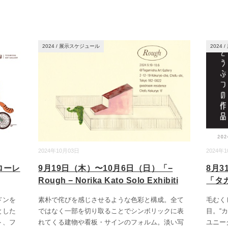
2024
/
展示スケジュール
2024
/
2024年10月03日
2024年
ローレ
9月19日（木）〜10月6日（日）「−
8月
Rough − Norika Kato Solo Exhibiti
「タ
ドンを
素朴で侘びを感じさせるような色彩と構成。全て
毛むく
とした
ではなく一部を切り取ることでシンボリックに表
目。“
ト、フ
れてくる建物や看板・サインのフォルム。淡い写
ユニー