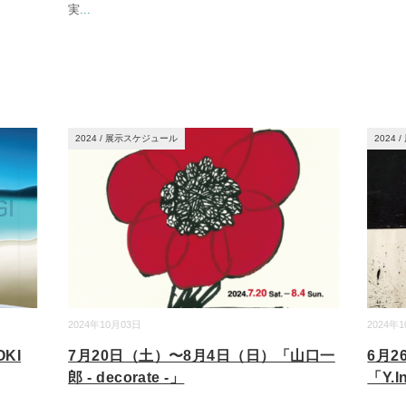
実
...
2024
/
展示スケジュール
2024
/
2024年10月03日
2024年
KI
7月20日（土）〜8月4日（日）「山口一
6月
郎 - decorate -」
「Y.I