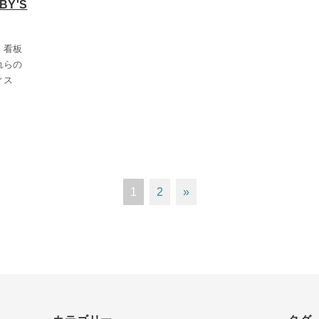
Y'S
、看板
れらの
ィス
1
2
»