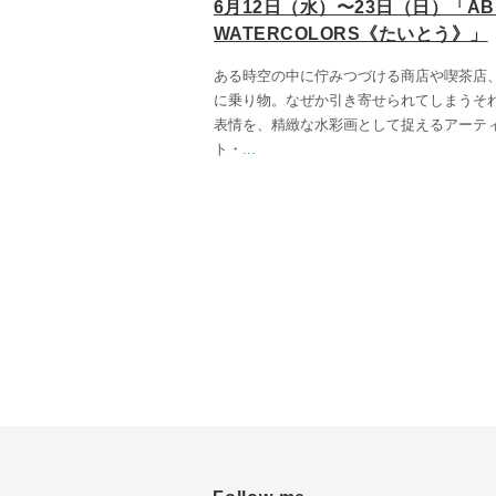
6月12日（水）〜23日（日）「ABB
WATERCOLORS《たいとう》」
ある時空の中に佇みつづける商店や喫茶店
に乗り物。なぜか引き寄せられてしまうそ
表情を、精緻な水彩画として捉えるアーテ
ト・
...