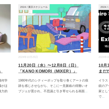
2024
/
展示スケジュール
2024
/
2024年10月25日
2024年
11月20日（水）〜12月8日（日）
10月
」
「KANO KOMORI｛MIXER｝」
まだ
幾何学
1980年代のシティーポップを取り巻くアートの痕
イラス
繍がほ
跡を感じさせながら、そこに一見脈絡の得難いオ
鋭のア
魅力的
ブジェが置かれ、不思議と引き寄せられる画面
...
家とし
で
...