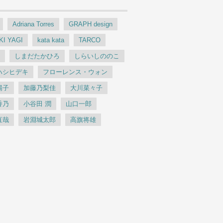
Adriana Torres
GRAPH design
KI YAGI
kata kata
TARCO
案
しまだたかひろ
しらいしののこ
ハシヒデキ
フローレンス・ウォン
陽子
加藤乃梨佳
大川菜々子
香乃
小谷田 潤
山口一郎
直哉
岩淵城太郎
高旗将雄