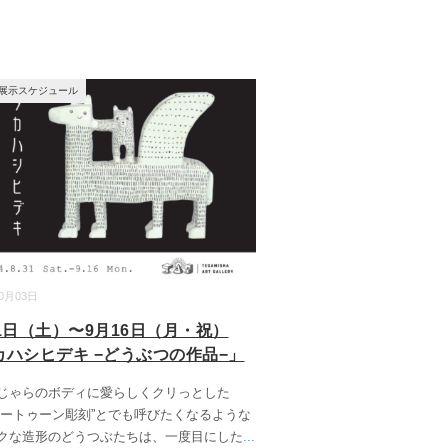
展示スケジュール
10月03日
31日（土）〜9月16日（月・祝）
カハシヒデキ −どうぶつの作品−」
じゃらのボディに愛らしくクリっとした
カートゥーン彫刻”とでも呼びたくなるような
クな造形のどうつぶたちは、一度目にした
...