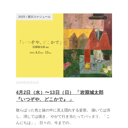
2025
/
展示スケジュール
2025年03月01日
4月2日（水）〜13日（日） 「岩淵城太郎
『いつぞや、どこかで』 」
散らばった色と線の中に見え隠れする姿形。 描いては消
し、消しては描き、 やがて行き当たってバッタリ、「こ
んにちは」。 日々の、今までの
...