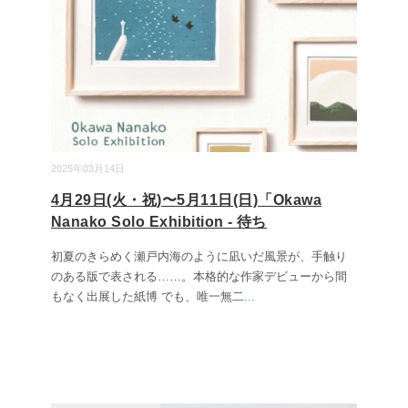
2025年03月14日
4月29日(火・祝)〜5月11日(日)「Okawa
Nanako Solo Exhibition - 待ち
初夏のきらめく瀬戸内海のように凪いだ風景が、手触り
のある版で表される……。本格的な作家デビューから間
もなく出展した紙博 でも、唯一無二
...