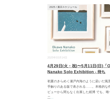
2025
/
展示スケジュール
2025年03月14日
4月29日(火・祝)〜5月11日(日)「O
Nanako Solo Exhibition - 待ち
初夏のきらめく瀬戸内海のように凪いだ風
手触りのある版で表される……。本格的な
ビューから間もなく出展した紙博 でも、唯
二
...