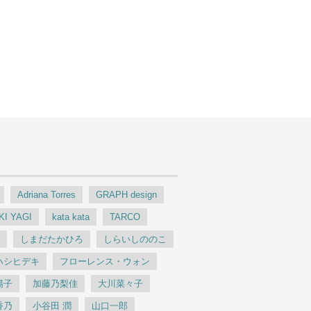
Adriana Torres
GRAPH design
KI YAGI
kata kata
TARCO
案
しまだたかひろ
しらいしののこ
ハシヒデキ
フローレンス・ウォン
陽子
加藤乃梨佳
大川菜々子
香乃
小谷田 潤
山口一郎